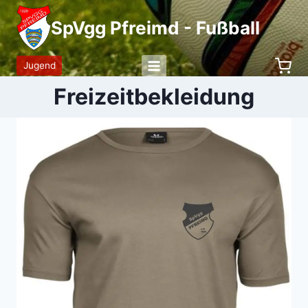
Zum
SpVgg Pfreimd - Fußball
Inhalt
springen
Jugend
Freizeitbekleidung