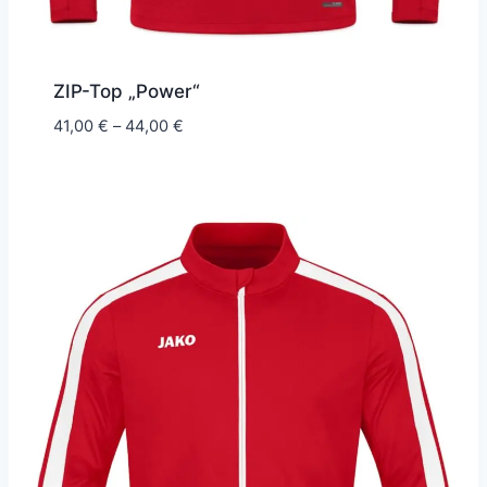
ZIP-Top „Power“
Preisspanne:
41,00
€
–
44,00
€
41,00 €
bis
44,00 €