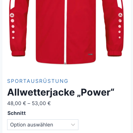
SPORTAUSRÜSTUNG
Allwetterjacke „Power“
Preisspanne:
48,00
€
–
53,00
€
48,00 €
Schnitt
bis
53,00 €