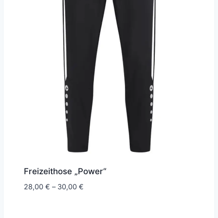
Freizeithose „Power“
Preisspanne:
28,00
€
–
30,00
€
28,00 €
bis