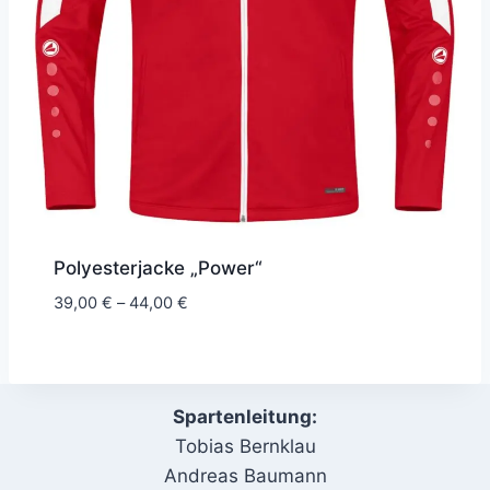
Polyesterjacke „Power“
Preisspanne:
39,00
€
–
44,00
€
39,00 €
bis
44,00 €
Spartenleitung:
Tobias Bernklau
Andreas Baumann