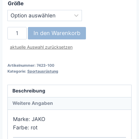
Größe
Allwetterjacke
In den Warenkorb
"Power"
Menge
aktuelle Auswahl zurücksetzen
Artikelnummer:
7423-100
Kategorie:
Sportausrüstung
Beschreibung
Weitere Angaben
Marke: JAKO
Farbe: rot